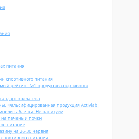
ия
ания
тах питания
я
зин спортивного питания
имый рейтинг №1 продуктов спортивного
стандарт коллагена
ны. Фальсифицированная продукция Activlab!
емнели таблетки. Не паникуем
 на печень и почки
ное питание
газину на 26-30 червня
 спортивного питания