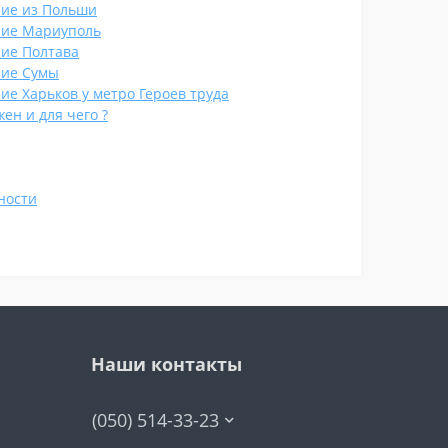
ние из Польши
ние Мариуполь
ие Полтава
ние Сумы
ие Харьков у метро Героев труда
жен и для чего ?
ности
Наши контакты
(050) 514-33-23