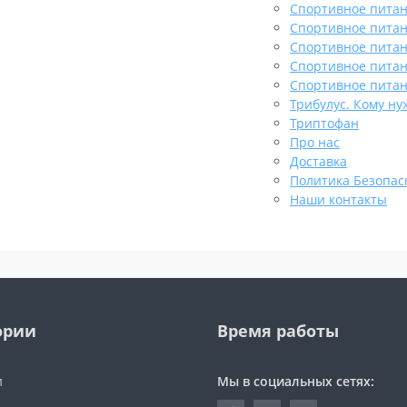
Спортивное пита
Спортивное пита
Спортивное питан
Спортивное пита
Спортивное питан
Трибулус. Кому ну
Триптофан
Про нас
Доставка
Политика Безопас
Наши контакты
ории
Время работы
и
Мы в социальных сетях: