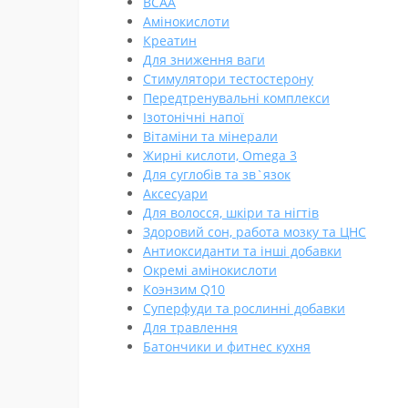
BCAA
Амінокислоти
Креатин
Для зниження ваги
Стимулятори тестостерону
Передтренувальні комплекси
Ізотонічні напої
Вітаміни та мінерали
Жирні кислоти, Omega 3
Для суглобів та зв`язок
Аксесуари
Для волосся, шкіри та нігтів
Здоровий сон, работа мозку та ЦНС
Антиоксиданти та інші добавки
Окремі амінокислоти
Коэнзим Q10
Суперфуди та рослинні добавки
Для травлення
Батончики и фитнес кухня