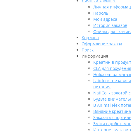
Личный кабинет
Личная информац
Пароль
Мои адреса
История заказов
Файлы для скачив
Корзина
Оформление заказа
Поиск
Информация
Креатин в продук
CLA для похудени
Hulк.com.ua мага
Labdoor- независ
питания
NatiCol - золотой 
Будьте вниматель
В Animal Flex пот
Влияние креатина
Заказать спортив
Зміни в роботі ма
Интернет магазин