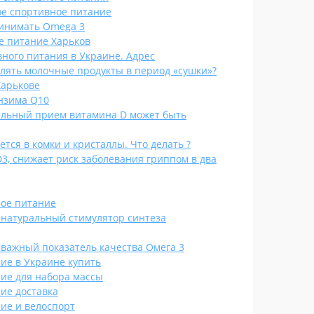
ое спортивное питание
ринимать Omega 3
е питание Харьков
ного питания в Украине. Адрес
лять молочные продукты в период «сушки»?
Харькове
энзима Q10
льный прием витамина D может быть
тся в комки и кристаллы. Что делать ?
3, снижает риск заболевания гриппом в два
ое питание
- натуральный стимулятор синтеза
 важный показатель качества Омега 3
ие в Украине купить
ие для набора массы
ие доставка
ие и велоспорт