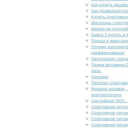
Как купить дешев
Как правильно п
Купить спортивно
Магазины спортив
Можно ли употреб
Омега 3 купить в 
Польза и вред ко
Почему дополните
неэффективным!
Предтреник слипае
Прием витамина D
раза.
Протеин
Протеин спортивн
Родиола розовая 
эритропоэтина
Сертификат IFOS -
Спортивное питан
Спортивное питан
Спортивное питан
Спортивное питан