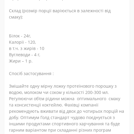
Склад (розмір порції варіюється в залежності від
смаку):
Білок - 24г,
Калорії - 120,
в т.ч. з жирів - 10
Вуглеводи - 4 г,
Жири – 1 р.
Спосіб застосування :
Змішайте одну мірну ложку протеїнового порошку з
водою, молоком чи соком у кількості 200-300 мл.
Регулюючи об'єм рідини можна оптимального смаку
та консистенції коктейлю. Фахівці компанії
рекомендують вживати від двох до чотирьох порцій на
добу. Оптимум Голд стандарт чудово поєднується з
іншими продуктами спортивного харчування та буде
гарним варіантом при складанні різних програм