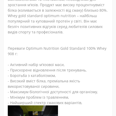
зростання м'язів. Продукт має високу процентнувміст
білка (колива
ється
в залежності від смаку) близько 80%.
Whey
gold
standard
optimum
nutrition
– найбільш
популярний та купований протеїн у світі. Він має
безліч позитивних відгуків серед любителів силових
видів спорту та професіоналів.
Переваги
Optimum Nutrition Gold Standard 100% Whey
908
г
:
- Активний набір м'язової маси,
- Прискорене відновлення після тренувань,
- Боротьба з катаболізмом,
- Високий вміст білка, преміальна якість
використовуваної сировини,
- Максимум біологічної доступності для організму,
- Мінімум проблем із травленням,
- Найширший спектр смакових варіантів,