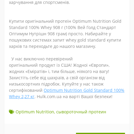
харчування для спортсменів.
Купити оригінальний протеїн Optimum Nutrition Gold
Standard 100% Whey 908 г (100% Вей Голд Стандарт
Оптимум Нутрішн 908 грам) просто. Набирайте у
пошукових системах запит whey gold standard купити
харків та переходьте до нашого магазину.
У нас виключно перевірений
оригінальний продукт із США! Жодної «Європи»,
жодних «Еміратів» і, тим більше, ніякого на вагу!
Захистіть себе від шахраїв, а свій організм від
низькосортних підробок. Купуйте у нас також
сертифікований
Optimum Nutrition Gold Standard 100%
Whey 2,27
кг
.
Hulk.com.ua на варті Вашої безпеки!
Optimum Nutrition
,
сывороточный протеин