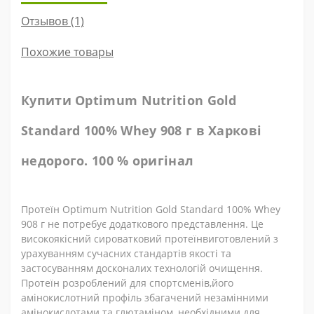
Отзывов (1)
Похожие товары
Купити
Optimum Nutrition Gold
Standard 100% Whey 908
г
в
Харкові
недорого. 100 % оригінал
Протеїн
Optimum Nutrition Gold Standard 100% Whey
908
г не потребує додаткового представлення
.
Це
високоякісний сироватковий протеїнвиготовлений з
урахуванням сучасних стандартів якості та
застосуванням досконалих технологій очищення.
Протеїн розроблений для спортсменів,його
амінокислотний профіль збагачений незамінними
амінокислотами та глютаміном, необхідними для