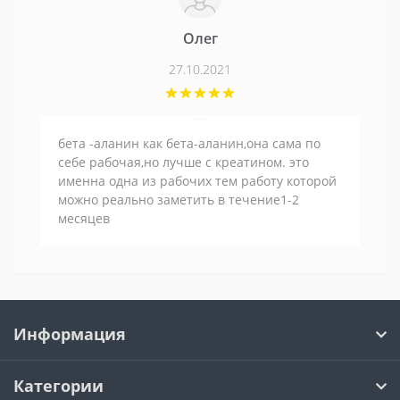
Олег
27.10.2021
бета -аланин как бета-аланин,она сама по
себе рабочая,но лучше с креатином. это
именна одна из рабочих тем работу которой
можно реально заметить в течение1-2
месяцев
Информация
Категории