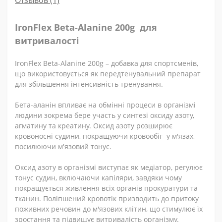
Отзывов (1)
IronFlex Beta-Alanine 200g для
витривалості
IronFlex Beta-Alanine 200g – добавка для спортсменів,
що використовується як передтенувальний препарат
для збільшення інтенсивність тренування.
Бета-аланін впливає на обмінні процеси в організмі
людини зокрема бере участь у синтезі оксиду азоту,
агматину та креатину. Оксид азоту розширює
кровоносні судини, покращуючи кровообіг
у м'язах,
посилюючи м'язовий тонус.
Оксид азоту в організмі виступає як медіатор, регулює
тонус судин, включаючи капіляри, завдяки чому
покращується живлення всіх органів прокуратури та
тканин. Поліпшений кровотік призводить до притоку
поживних речовин до м'язових клітин, що стимулює їх
зростання та підвищує витривалість організму.