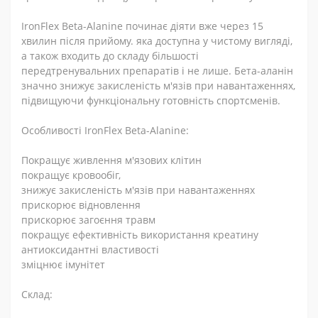
IronFlex
Beta
-
Alanine
починає діяти вже через 15
хвилин після прийому. яка доступна у чистому вигляді,
а також входить до складу більшості
передтренувальних препаратів і не лише. Бета-аланін
значно знижує закисленість м'язів при навантаженнях,
підвищуючи функціональну готовність спортсменів.
Особливості
IronFlex
Beta
-
Alanine
:
Покращує живлення м'язових клітин
покращує кровообіг,
знижує закисленість м'язів при навантаженнях
прискорює відновлення
прискорює загоєння травм
покращує ефективність використання креатину
антиоксидантні властивості
зміцнює імунітет
Склад: