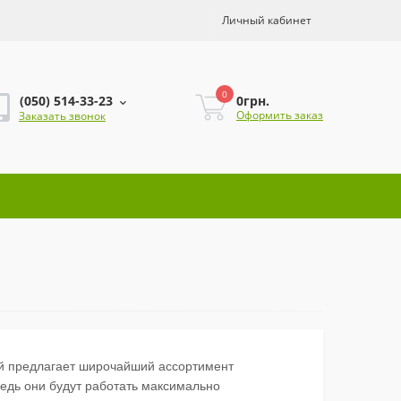
Личный кабинет
0
0грн.
(050) 514-33-23
Оформить заказ
Заказать звонок
ый предлагает широчайший ассортимент
едь они будут работать максимально