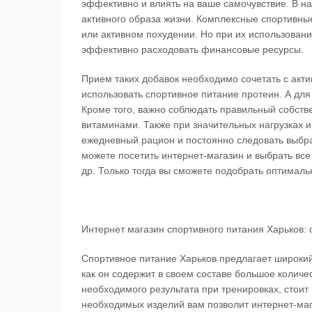
эффективно и влиять на ваше самочувствие. В н
активного образа жизни. Комплексные спортивн
или активном похудении. Но при их использован
эффективно расходовать финансовые ресурсы.
Прием таких добавок необходимо сочетать с акт
использовать спортивное питание протеин. А для
Кроме того, важно соблюдать правильный собств
витаминами. Также при значительных нагрузках 
ежедневный рацион и постоянно следовать выбран
можете посетить интернет-магазин и выбрать все
др. Только тогда вы сможете подобрать оптималь
Интернет магазин спортивного питания Харьков:
Спортивное питание Харьков предлагает широкий
как он содержит в своем составе большое количе
необходимого результата при тренировках, стоит
необходимых изделий вам позволит интернет-маг