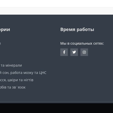
ории
Время работы
и
Мы в социальных сетях:
 та мінерали
 сон, работа мозку та ЦНС
сся, шкіри та нігтів
обів та зв`язок