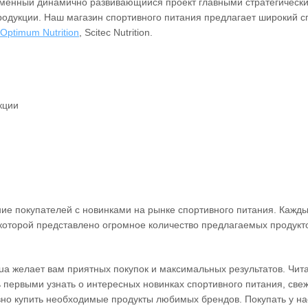
ременный динамично развивающийся проект главными стратегическ
родукции. Наш магазин спортивного питания предлагает широкий с
Optimum Nutrition
, Scitec Nutrition.
кции
е покупателей с новинками на рынке спортивного питания. Кажды
 которой представлено огромное количество предлагаемых продукто
ua желает вам приятных покупок и максимальных результатов. Чит
ь первыми узнать о интересных новинках спортивного питания, све
вно купить необходимые продукты любимых брендов. Покупать у на