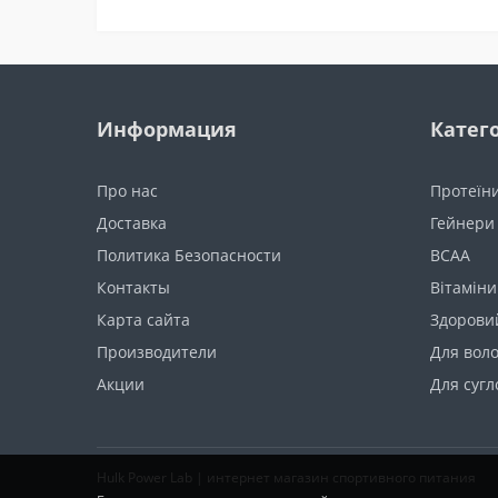
Информация
Катег
Про нас
Протеїн
Доставка
Гейнери
Политика Безопасности
BCAA
Контакты
Вітаміни
Карта сайта
Здоровий
Производители
Для воло
Акции
Для сугл
Hulk Power Lab | интернет магазин спортивного питания