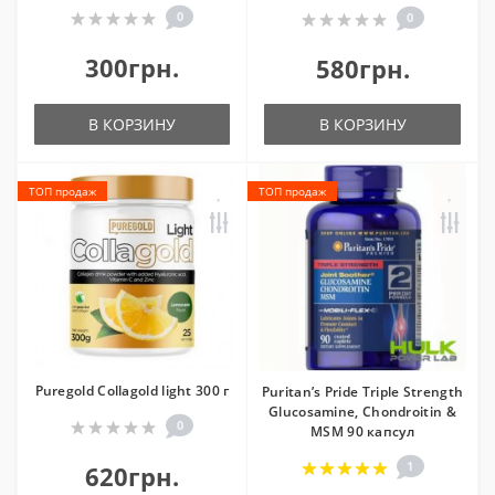
0
0
300грн.
580грн.
В КОРЗИНУ
В КОРЗИНУ
ТОП продаж
ТОП продаж
Puregold Collagold light 300 г
Puritan’s Pride Triple Strength
Glucosamine, Chondroitin &
0
MSM 90 капсул
1
620грн.