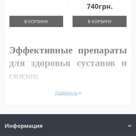
740грн.
В КОРЗИНУ
В КОРЗИНУ
Эффективные препараты
для здоровья суставов и
связок
Любая тренировка дает нагрузку на связки и суставы.
Развернуть
Именно поэтому важно их укреплять. В чем помогают
специальные добавки и комплексы для поддержки связок
и суставов. Коллаген купить Харьков и другие
хондропротекторы недорого
Информация
Наиболее действенными среди них являются хондроитин,