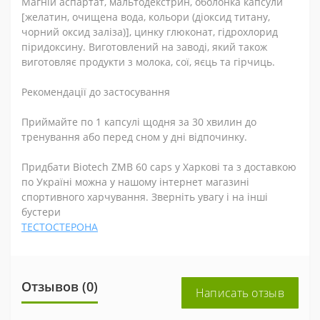
Магній аспартат, мальтодекстрин, оболонка капсули
[желатин, очищена вода, кольори (діоксид титану,
чорний оксид заліза)], цинку глюконат, гідрохлорид
піридоксину. Виготовлений на заводі, який також
виготовляє продукти з молока, сої, яєць та гірчиць.
Рекомендації до застосування
Приймайте по 1 капсулі щодня за 30 хвилин до
тренування або перед сном у дні відпочинку.
Придбати Biotech ZMB 60 caps у Харкові та з доставкою
по Україні можна у нашому інтернет магазині
спортивного харчування. Зверніть увагу і на інші
бустери
ТЕСТОСТЕРОНА
Отзывов (0)
Написать отзыв