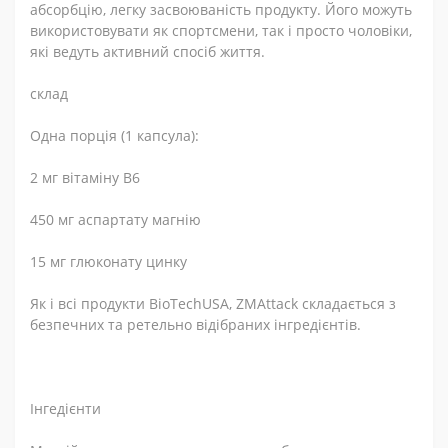
абсорбцію, легку засвоюваність продукту. Його можуть
використовувати як спортсмени, так і просто чоловіки,
які ведуть активний спосіб життя.
склад
Одна порція (1 капсула):
2 мг вітаміну B6
450 мг аспартату магнію
15 мг глюконату цинку
Як і всі продукти BioTechUSA, ZMAttack складається з
безпечних та ретельно відібраних інгредієнтів.
Інгедієнти