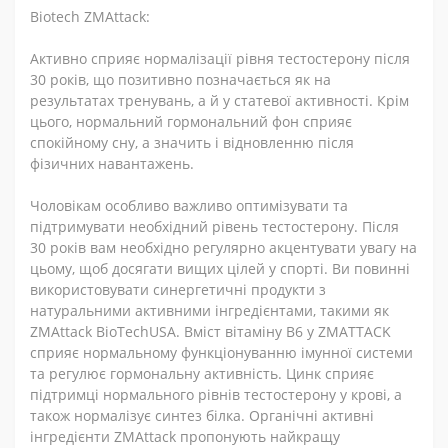
Biotech ZMAttack:
Активно сприяє нормалізації рівня тестостерону після
30 років, що позитивно позначається як на
результатах тренувань, а й у статевої активності. Крім
цього, нормальний гормональний фон сприяє
спокійному сну, а значить і відновленню після
фізичних навантажень.
Чоловікам особливо важливо оптимізувати та
підтримувати необхідний рівень тестостерону. Після
30 років вам необхідно регулярно акцентувати увагу на
цьому, щоб досягати вищих цілей у спорті. Ви повинні
використовувати синергетичні продукти з
натуральними активними інгредієнтами, такими як
ZMAttack BioTechUSA. Вміст вітаміну В6 у ZMATTACK
сприяє нормальному функціонуванню імунної системи
та регулює гормональну активність. Цинк сприяє
підтримці нормального рівнів тестостерону у крові, а
також нормалізує синтез білка. Органічні активні
інгредієнти ZMAttack пропонують найкращу