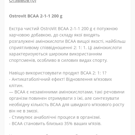
Отзывов (0)
Ostrovit BCAA 2-1-1 200 g
Екстра чистий OstroVit BCAA 2-1-1 200 g є потужною
харчовою добавкою, до складу якої входять
розгалужені амінокислоти ВСАА вищої якості, найбільш
сприятливому співвідношенні 2: 1: 1. Ці амінокислоти
характеризуються широким використанням
спортсменів, особливо в силових видах спорту.
Навіщо використовувати продукт BCAA 2: 1: 1?
- Антикатаболічний ефект! Відновлення м'язових
клітин.
— ВСАА є незамінними амінокислотами, такі речовини
організм повинен отримувати з їжі, але синтезувати
необхідну кількість ВСАА для швидкого м'язового росту
він не в змозі.
- Стимулює анаболічні процеси в організмі.
- ВСАА становить близько 35% ваших м'язів.