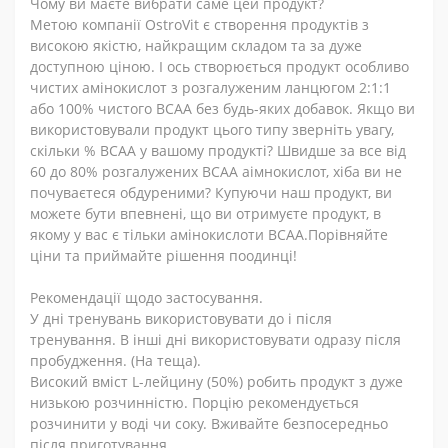
Чому ви маєте вибрати саме цей продукт?
Метою компанії OstroVit є створення продуктів з
високою якістю, найкращим складом та за дуже
доступною ціною. І ось створюється продукт особливо
чистих амінокислот з розгалуженим ланцюгом 2:1:1
або 100% чистого BCAA без будь-яких добавок. Якщо ви
використовували продукт цього типу зверніть увагу,
скільки % BCAA у вашому продукті? Швидше за все від
60 до 80% розгалужених ВСАА аімнокислот, хіба ви не
почуваєтеся обдуреними? Купуючи наш продукт, ви
можете бути впевнені, що ви отримуєте продукт, в
якому у вас є тільки амінокислоти BCAA.Порівняйте
ціни та приймайте рішення поодинці!
Рекомендації щодо застосування.
У дні тренувань використовувати до і після
тренування. В інші дні використовувати одразу після
пробудження. (На теща).
Високий вміст L-лейцину (50%) робить продукт з дуже
низькою розчинністю. Порцію рекомендується
розчинити у воді чи соку. Вживайте безпосередньо
після приготування.