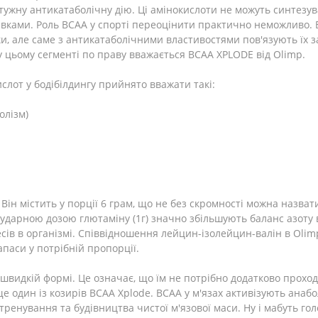
ужну антикатаболічну дію. Ці амінокислоти не можуть синтезува
вками. Роль ВСАА у спорті переоцінити практично неможливо. 
ики, але саме з антикатаболічними властивостями пов'язують їх 
у цьому сегменті по праву вважається BCAA XPLODE від Olimp.
лот у бодібілдингу прийнято вважати такі:
олізм)
 Він містить у порції 6 грам, що не без скромності можна назв
 ударною дозою глютаміну (1г) значно збільшують баланс азоту 
в в організмі. Співвідношення лейцин-ізолейцин-валін в Olimp 
паси у потрібній пропорції.
 швидкій формі. Це означає, що їм не потрібно додатково прохо
 один із козирів BCAA Xplode. BCAA у м'язах активізують анаб
тренування та будівництва чистої м'язової маси. Ну і мабуть го