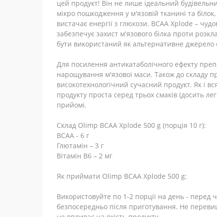
цей продукт! Він не лише ідеальний будівельни
мікро пошкодження у м'язовій тканині та білок,
вистачає енергії з глюкози. BCAA Xplode – чу
забезпечує захист м'язового білка проти розкл
бути використаний як альтернативне джерело е
Для посилення антикатаболічного ефекту препа
нарощування м'язової маси. Також до складу пр
високотехнологічний сучасний продукт. Як і вс
продукту проста серед трьох смаків (досить ле
прийомі.
Склад Olimp BCAA Xplode 500 g (порція 10 г):
BCAA - 6 г
Глютамін – 3 г
Вітамін B6 – 2 мг
Як приймати Olimp BCAA Xplode 500 g:
Використовуйте по 1-2 порції на день - перед 
безпосередньо після приготування. Не переви
не впливає на якість продукту.