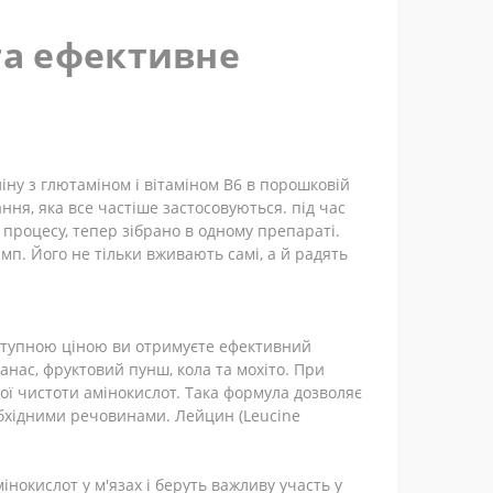
 та ефективне
ліну з глютаміном і вітаміном B6 в порошковій
ння, яка все частіше застосовуються. під час
 процесу, тепер зібрано в одному препараті.
мп. Його не тільки вживають самі, а й радять
оступною ціною ви отримуєте ефективний
анас, фруктовий пунш, кола та мохіто. При
ї чистоти амінокислот. Така формула дозволяє
обхідними речовинами. Лейцин (Leucine
інокислот у м'язах і беруть важливу участь у