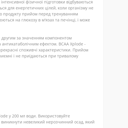
 інтенсивної фізичної підготовки відбуваються
ться для енергетичних цілей, коли організму не
ого продукту прийом перед тренуванням
ються на глюкозу в м'язах та печінці, і може
 є другим за значенням компонентом
а антикатаболічним ефектом. BCAA Xplode -
і прекрасні споживчі характеристики. Прийом
приємні і не приїдаються при тривалому
lode у 200 мл води. Використовуйте
е виникнути невеликий нерозчинний осад, який