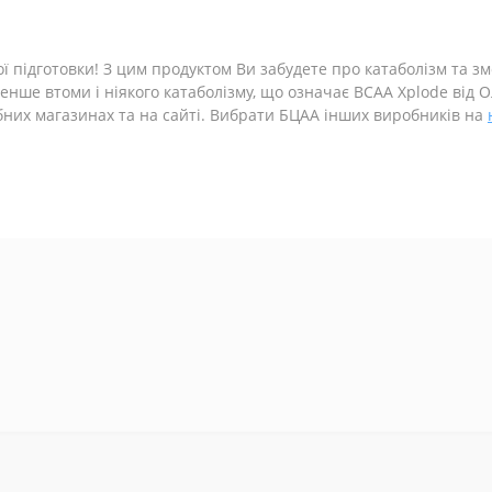
ї підготовки! З цим продуктом Ви забудете про катаболізм та з
менше втоми і ніякого катаболізму, що означає BCAA Xplode від
бних магазинах та на сайті. Вибрати БЦАА інших виробників на