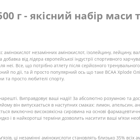
500 г - якісний набір маси
кс амінокислот незамінних амінокислот, ізолейцину, лейцину, ва
 добавка від лідера європейської індустрії спортивного харчува
 неї. Все, що потрібно атлету після серйозного тренувального
ий по дії, та й просто популярний ось що таке BCAA Xplode Олі
ни та просто любителі спорту.
 нарешті. Виправдовує ваші надії! За абсолютно розумною та д
йому він випускається в наступних смаках: лимон, апельсин, ан
ється виключно високоякісна сировина на основі фармацевтично
дко і в найкоротші терміни дозволить наситити ваші м'язи не
язів, ці незамінні амінокислоти становлять близько 35% всіх ам