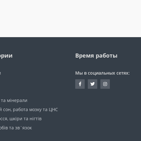
ории
Время работы
и
Мы в социальных сетях:
 та мінерали
 сон, работа мозку та ЦНС
сся, шкіри та нігтів
обів та зв`язок