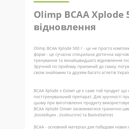
Olimp BCAA Xplode 
відновлення
Olimp BCAA Xplode 500 г - це не просто компле
формі - це сучасна спеціальна дієтична харчова
тренування та якнайшвидшого відновлення після
Зручний по прийому, приємний до смаку, потужн
своїм знайомим та друзям багато атлетів Украї
BCAA Xplode з Олімп це є саме той продукт що
посттренувальний препарат. Для зручності при
цьому при виготовленні продукту використову
BCAA Xplode Олімп засвоюватися гранично шви
,)Ізолейцин , (Isoleucine) та Валін(Valine)
BCAA - основний матеріал для побудови нових м'