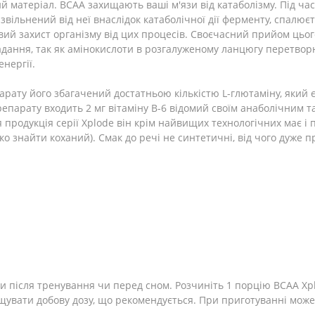
й матеріал. ВСАА захищають ваші м'язи від катаболізму. Під час
 звільнений від неї внаслідок катаболічної дії ферменту, спалює
довий захист організму від цих процесів. Своєчасний прийом ць
адання, так як амінокислоти в розгалуженому ланцюгу перетворю
нергії.
рату його збагачений достатньою кількістю L-глютаміну, який
епарату входить 2 мг вітаміну В-6 відомий своїм анаболічним т
я продукція серії Xplode він крім найвищих технологічних має 
гко знайти коханий). Смак до речі не синтетичні, від чого дуже 
чи після тренування чи перед сном. Розчиніть 1 порцію BCAA Xp
щувати добову дозу, що рекомендується. При приготуванні мож