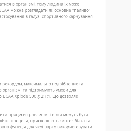
тися в організмі, тому людина їх може
ВСАА можна розглядати як основне "паливо"
застосування в галузі спортивного харчування
ати рекордом, максимально подрібнених та
в організмі та підтримують умови для
BCAA Xplode 500 g 2:1:1, що дозволяє
дити процеси травлення і вони можуть бути
олічні процеси, прискорюють синтез білка та
ловна функція для якої варто використовувати