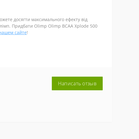
можете досягти максимального ефекту від
 Олімп. Придбати Olimp Olimp BCAA Xplode 500
нашем сайте
!
Написать отзыв