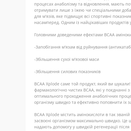
процесах анаболізму та відновлення, мають пот
отримувати лише з їжею чи спеціальними доба
для м'язів, яке підвищує всі спортивні показн
насамперед. Одним із найцікавіших продуктів 
Головними доведеними ефектами BCAA амінокис
-Запобігання м'язам від руйнування (антикатаб
-Збільшення сухої м'язової маси
-Збільшення силових показників
BCAA Xplode саме той продукт, який ви шукали!
фармакологічно чистих ВСАА, які у поєднанні з
оптимального проходження анаболічних процесі
організму швидко та ефективно поповнити їх за
BCAA Xplode містить амінокислоти в так званій
засвоєні організмом максимально швидко. Це ще
надають допомогу у швидкій регенерації після 