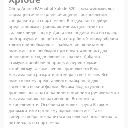
Olimp Amino EAAnabol Xplode 520г - мікс амінокислот
фармацевтичного рівня очищення, розроблений
спеціально для спортсменів. Він ідеально підійде
представникам ігрових, активних, циклічних та
силових видів спорту. Достатньо подивитися на склад,
щоб зрозуміти, що це те, що потрібно. У ньому зібрано
тільки найнеобхідніше - найважливіші незамінні
амінокислоти, необхідні при навантаженнях і для
повноцінного відновлення після них. Добавка
стимулює анаболічні процеси, перешкоджає
катаболізму та закисленню, дозволяючи Вам
максимально розкрити потенціал своїх м'язів. Все
аміно в ньому представлені в найкращій для
засвоєння вільної форми. Висока біодоступність
дозволяє постачати тканини поживними речовинами з
максимальною оперативністю. Вітаміни та
мікроелементи. Особливо комплекс групи B також
допомагатиме організму відновлюватися. Така
синергія добре позначиться на силових показниках та
витривалості спортсмена.