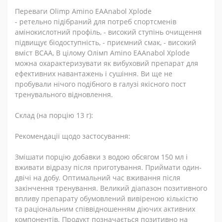
Переваги Olimp Amino EAAnabol Xplode
- ретельно підібраний для потреб спортсменів
амінокислотний профіль, - високий ступінь очищення
підвищує біодоступність, - приємний смак, - високий
вміст BCAA, В цілому Олімп Amino EAAnabol Xplode
можна охарактеризувати як вибуховий препарат для
ефективних навантажень і сушіння. Ви ще не
пробували нічого подібного в галузі якісного пост
тренувального відновлення.
Склад (на порцію 13 г):
Рекомендації щодо застосування:
Змішати порцію добавки з водою обсягом 150 мл і
вживати відразу після приготування. Приймати один-
двічі на добу. Оптимальний час вживання після
закінчення тренування. Великий діапазон позитивного
впливу препарату обумовлений вивіреною кількістю
та раціональним співвідношенням діючих активних
компонентів. Продукт позначається позитивно на