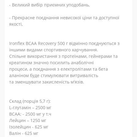
- Великий вибір приємних уподобань,
- Прекрасне поєднання невисокої ціни та доступної
якості,
Ironflex BCAA Recovery 500 г відмінно поєднуються з
іншими видами спортивного харчування.
Спільне використання з протеїнами, гейнерами та
креатином значно посилить анаболічні
процеси, а поєднання з електролітами та бета
аланіном буде стимулювати витривалість
та зменшувати закисленість м'язів.
Склад (порція 5,7 г):
L-глутамін – 2500 мг
BCAA: - 2500 мг у т.ч
Лейцин – 1250 мг
Ізолейцин - 625 мг
Валін - 625 мг