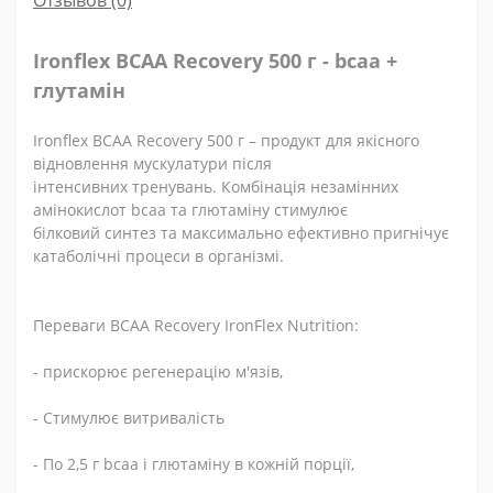
Отзывов (0)
Ironflex BCAA Recovery 500
г
- bcaa +
глутамін
Ironflex BCAA Recovery 500 г – продукт для якісного
відновлення мускулатури після
інтенсивних тренувань. Комбінація незамінних
амінокислот bcaa та глютаміну стимулює
білковий синтез та максимально ефективно пригнічує
катаболічні процеси в організмі.
Переваги
BCAA Recovery IronFlex Nutrition:
- прискорює регенерацію м'язів,
- Стимулює витривалість
- По 2,5 г bcaa і глютаміну в кожній порції,