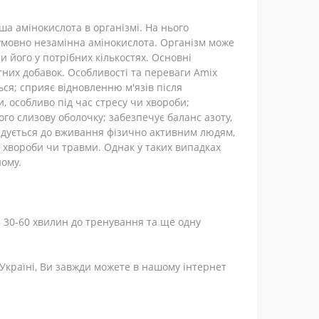
а амінокислота в організмі. На нього
 умовно незамінна амінокислота. Організм може
и його у потрібних кількостях. Основні
ітних добавок. Особливості та переваги Amix
ься; сприяє відновленню м'язів після
, особливо під час стресу чи хвороби;
го слизову оболочку; забезпечує баланс азоту,
ндується до вживання фізично активним людям,
 хвороби чи травми. Однак у таких випадках
ому.
за 30-60 хвилин до тренування та ще одну
 Україні, Ви завжди можете в нашому інтернет