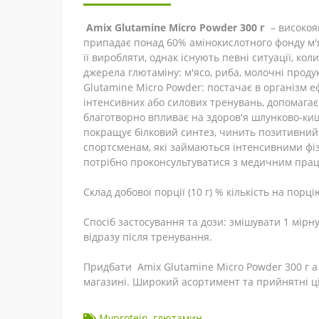
Amix Glutamine Micro Powder 300 г
– високоя
припадає понад 60% амінокислотного фонду м'яз
її виробляти, однак існують певні ситуації, ко
джерела глютаміну: м'ясо, риба, молочні проду
Glutamine Micro Powder: постачає в організм е
інтенсивних або силових тренувань, допомагає 
благотворно впливає на здоров'я шлунково-кишк
покращує білковий синтез, чинить позитивний
спортсменам, які займаються інтенсивними фіз
потрібно проконсультуватися з медичним пра
Склад добової порції (10 г) % кількість на порц
Спосіб застосування та дози: змішувати 1 мірну
відразу після тренування.
Придбати Amix Glutamine Micro Powder 300 г а
магазині. Широкий асортимент та прийнятні ц
Myprotein
,
глютамин