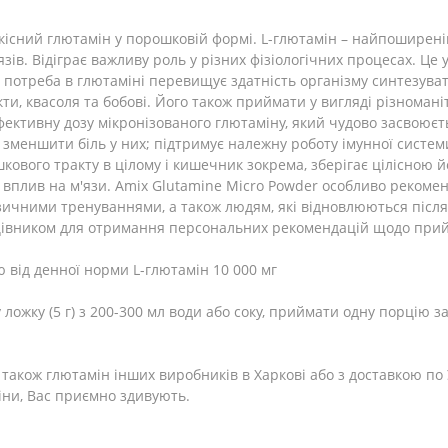
кісний глютамін у порошковій формі. L-глютамін – найпоширеніш
ів. Відіграє важливу роль у різних фізіологічних процесах. Це
ли потреба в глютаміні перевищує здатність організму синтезуват
кти, квасоля та бобові. Його також приймати у вигляді різноман
фективну дозу мікронізованого глютаміну, який чудово засвоюєт
зменшити біль у них; підтримує належну роботу імунної системи
ового тракту в цілому і кишечник зокрема, зберігає цілісною йо
 вплив на м'язи. Amix Glutamine Micro Powder особливо рекоме
ичними тренуваннями, а також людям, які відновлюються після
цівником для отримання персональних рекомендацій щодо прий
ію від денної норми L-глютамін 10 000 мг
 ложку (5 г) з 200-300 мл води або соку, приймати одну порцію 
 також глютамін інших виробників в Харкові або з доставкою по
іни, Вас приємно здивують.