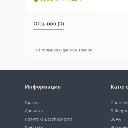
Отзывов (0)
Нет отзывов о данном товаре.
Информация
Катег
Про нас
Протеїн
Доставка
Гейнери
Политика Безопасности
BCAA
Контакты
Вітаміни