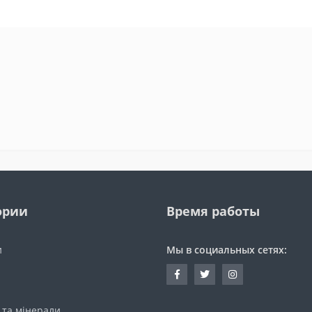
ории
Время работы
и
Мы в социальных сетях:
 та мінерали